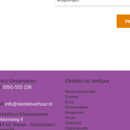
terugbrengen.
H
rect Reserveren
Okidoki.nu Verhuur
l
0591-555 156
Nieuw-Amsterdam
Emmen
Erica
il
info@okidokiverhuur.nl
Schoonebeek
Hoogeveen
ntverhuur Klazienaveen
Assen
ekkenweg 4
Veenoord
44 NZ Nieuw - Amsterdam /
Klazienaveen
enoord