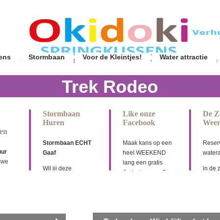
ens
Stormbaan
Voor de Kleintjes!
Water attractie
Trek Rodeo
Stormbaan
Like onze
De Z
Huren
Facebook
Wee
en
Stormbaan ECHT
Maak kans op een
Reserv
uur
Gaaf
heel WEEKEND
watera
uwe
lang een gratis
Wil jij deze
in de 
Springkussen, De
gigantische
lekke
Krokodil of de Mega
stormbaan van 18,5
regel
De
Jungel XL
meter lang huren?
water 
zettijd
Dat kan! Deze
Zoek de verschillen,
Okidok
3,5mtr
stormbaan verhuren
LIKE en DEEL onze
heeft 