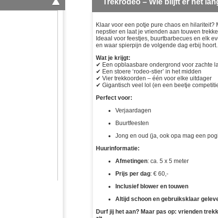
Trekrodeo – Wie blijft er het lan
wij voor een echte
Facebook pagina
assort
okidoki vrienden
en maak kans op
watera
Klaar voor een potje pure chaos en hilariteit?
prijs. kijk hier voor
deze geweldige
glijba
nepstier en laat je vrienden aan touwen trekken.
meer informatie.
prijs.
buiks
Ideaal voor feestjes, buurtbarbecues en elk
en waar spierpijn de volgende dag erbij hoort.
enz
Wat je krijgt:
✔ Een opblaasbare ondergrond voor zachte l
Huidige
✔ Een stoere ‘rodeo-stier’ in het midden
ACTIE!!
✔ Vier trekkoorden – één voor elke uitdager
✔ Gigantisch veel lol (en een beetje competit
Perfect voor:
Verjaardagen
Buurtfeesten
Jong en oud (ja, ook opa mag een po
Huurinformatie:
Afmetingen
: ca. 5 x 5 meter
Prijs per dag
: € 60,-
Inclusief blower en touwen
Altijd schoon en gebruiksklaar gelev
Durf jij het aan? Maar pas op: vrienden trekke