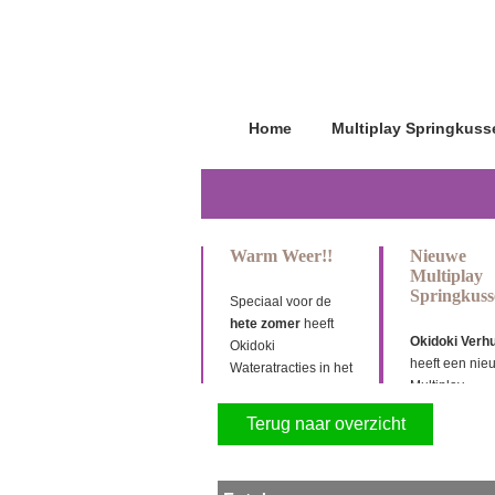
Home
Multiplay Springkuss
Warm Weer!!
Nieuwe
Multiplay
Springkuss
Speciaal voor de
hete zomer
heeft
Okidoki
Verh
Okidoki
heeft een nie
Wateratracties in het
Multiplay
assortiment
springkussen
opgenomen,
Terug naar overzicht
aangeschaft 
Buikschuifbanen-
Krokodil L, Op
Waterpark en Beach
10min, 4,7x4x
Slide