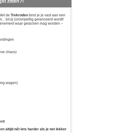
gst zitten?!
iment
ttracties,
 Met de
Trekrodeo
bind je je vast aan een
nen,
.. tot jij (on)vrijwillig gelanceerd wordt!
chuifbanen
 evenement waar gelachen mag worden –
andingen
ieve chaos)
ging wagen)
erd
n altijd nét iets harder als je net lekker