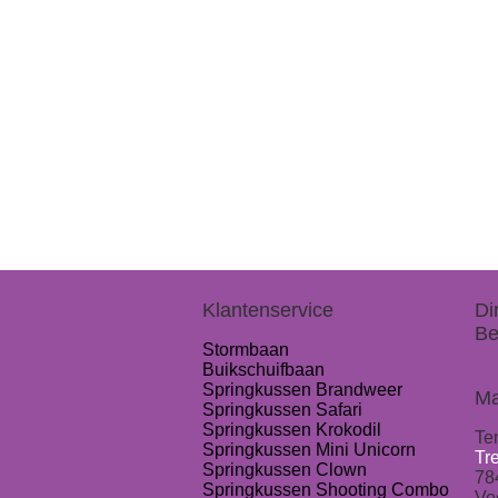
Klantenservice
Di
Be
Stormbaan
Buikschuifbaan
Springkussen Brandweer
Ma
Springkussen Safari
Springkussen Krokodil
Te
Springkussen Mini Unicorn
Tr
Springkussen Clown
78
Springkussen Shooting Combo
Ve