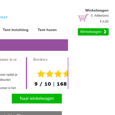
Winkelwagen
0
Artikel(en)
€
0,00
Tent Inrichting
Tent huren
Winkelwagen
omer is er
Reviews
r
eer optijd je
ttractie!
zomer is het
r om
Naar winkelwagen
matig met
te spelen
i verhuur
een ruim