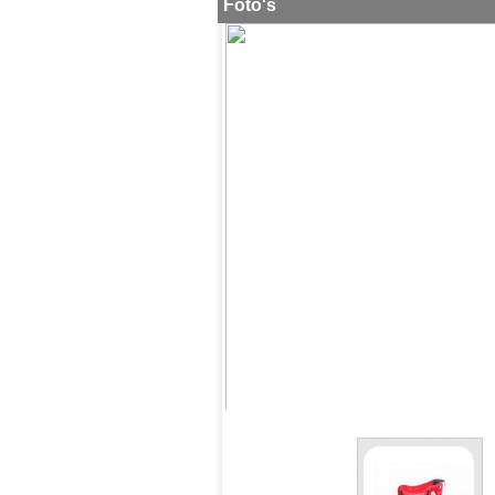
lxbxh
Foto's
Tel: 0591-
555156