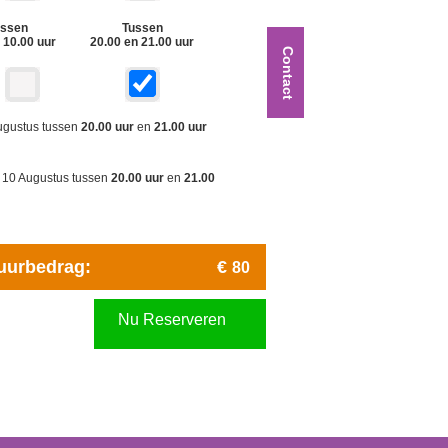
ussen
Tussen
 10.00 uur
20.00 en 21.00 uur
Contact
ugustus tussen
20.00 uur
en
21.00 uur
g 10 Augustus tussen
20.00 uur
en
21.00
uurbedrag:
€
80
Nu Reserveren