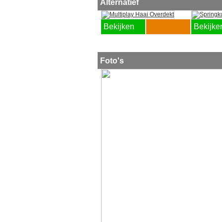
lxbxh
Alternatief
Bekijken
Bekijke
Foto's
Tel: 0591-
555156