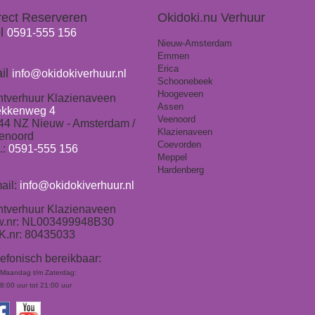
rect Reserveren
Okidoki.nu Verhuur
l
0591-555 156
Nieuw-Amsterdam
Emmen
Erica
il
info@okidokiverhuur.nl
Schoonebeek
Hoogeveen
ntverhuur Klazienaveen
Assen
ekkenweg 4
Veenoord
44 NZ Nieuw - Amsterdam /
Klazienaveen
enoord
Coevorden
.:
0591-555 156
Meppel
Hardenberg
ail:
info@okidokiverhuur.nl
ntverhuur Klazienaveen
w.nr: NL003499948B30
K.nr: 80435033
lefonisch bereikbaar:
Maandag t/m Zaterdag:
8:00 uur tot 21:00 uur