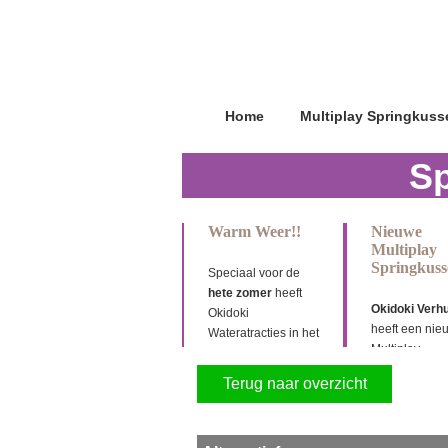
Home
Multiplay Springkuss
Sp
Warm Weer!!
Nieuwe
Multiplay
Springkuss
Speciaal voor de
hete zomer
heeft
Okidoki
Verh
Okidoki
heeft een nie
Wateratracties in het
Multiplay
assortiment
springkussen
opgenomen,
Terug naar overzicht
aangeschaft 
Buikschuifbanen-
Krokodil L, Op
Waterpark en Beach
10min, 4,7x4x
Slide