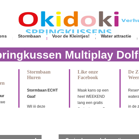
ens
Stormbaan
Voor de Kleintjes!
Water attractie
ringkussen Multiplay Dolf
Stormbaan
Like onze
De Z
Huren
Facebook
Wee
en
Stormbaan ECHT
Maak kans op een
Reserv
uur
Gaaf
heel WEEKEND
watera
uwe
lang een gratis
Wil jij deze
in de 
Springkussen, De
gigantische
lekke
Krokodil of de Mega
stormbaan van 18,5
regel
De
Jungel XL
meter lang huren?
water 
zettijd
Dat kan! Deze
Zoek de verschillen,
Okidok
3,5mtr
stormbaan verhuren
LIKE en DEEL onze
heeft 