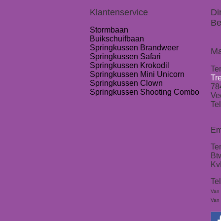
Klantenservice
Di
Be
Stormbaan
Buikschuifbaan
Springkussen Brandweer
Ma
Springkussen Safari
Springkussen Krokodil
Te
Springkussen Mini Unicorn
Tr
Springkussen Clown
78
Springkussen Shooting Combo
Ve
Tel
Em
Te
Bt
Kv
Te
Van 
Van 