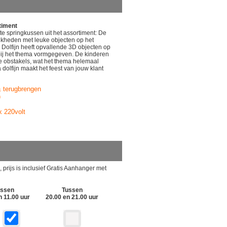
iment
ttracties,
timent
nen,
te springkussen uit het assortiment: De
chuifbanen
ijkheden met leuke objecten op het
 Dolfijn heeft opvallende 3D objecten op
 bij het thema vormgegeven. De kinderen
ke obstakels, wat het thema helemaal
dolfijn maakt het feest van jouw klant
& terugbrengen
)
x 220volt
 prijs is inclusief Gratis Aanhanger met
ussen
Tussen
n 11.00 uur
20.00 en 21.00 uur