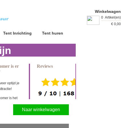
Winkelwagen
0
Artikel(en)
€
0,00
Tent Inrichting
Tent huren
Winkelwagen
ijn
omer is er
Reviews
r
eer optijd je
ttractie!
zomer is het
r om
Naar winkelwagen
matig met
te spelen
i verhuur
een ruim