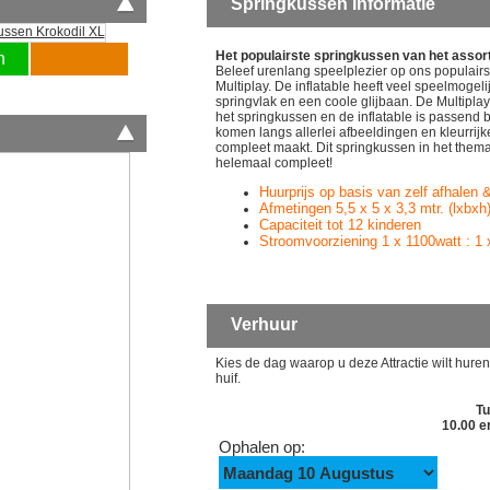
Springkussen Informatie
wij voor een echte
Facebook pagina
assort
okidoki vrienden
en maak kans op
watera
Het populairste springkussen van het assor
n
prijs. kijk hier voor
deze geweldige
glijba
Beleef urenlang speelplezier op ons populairs
meer informatie.
prijs.
buiks
Multiplay. De inflatable heeft veel speelmogel
springvlak en een coole glijbaan. De Multiplay
enz
het springkussen en de inflatable is passend
komen langs allerlei afbeeldingen en kleurrij
compleet maakt. Dit springkussen in het thema 
Huidige
helemaal compleet!
ACTIE!!
Huurprijs op basis van zelf afhalen 
Afmetingen 5,5 x 5 x 3,3 mtr. (lxbxh
Capaciteit tot 12 kinderen
Stroomvoorziening 1 x 1100watt : 1 
Verhuur
Kies de dag waarop u deze Attractie wilt huren,
huif.
T
10.00 e
Ophalen op: