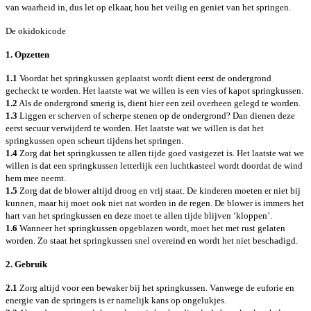
van waarheid in, dus let op elkaar, hou het veilig en geniet van het springen.
De okidokicode
1. Opzetten
1.1
Voordat het springkussen geplaatst wordt dient eerst de ondergrond
gecheckt te worden. Het laatste wat we willen is een vies of kapot springkussen.
1.2
Als de ondergrond smerig is, dient hier een zeil overheen gelegd te worden.
1.3
Liggen er scherven of scherpe stenen op de ondergrond? Dan dienen deze
eerst secuur verwijderd te worden. Het laatste wat we willen is dat het
springkussen open scheurt tijdens het springen.
1.4
Zorg dat het springkussen te allen tijde goed vastgezet is. Het laatste wat we
willen is dat een springkussen letterlijk een luchtkasteel wordt doordat de wind
hem mee neemt.
1.5
Zorg dat de blower altijd droog en vrij staat. De kinderen moeten er niet bij
kunnen, maar hij moet ook niet nat worden in de regen. De blower is immers het
hart van het springkussen en deze moet te allen tijde blijven ‘kloppen’.
1.6
Wanneer het springkussen opgeblazen wordt, moet het met rust gelaten
worden. Zo staat het springkussen snel overeind en wordt het niet beschadigd.
2. Gebruik
2.1
Zorg altijd voor een bewaker bij het springkussen. Vanwege de euforie en
energie van de springers is er namelijk kans op ongelukjes.