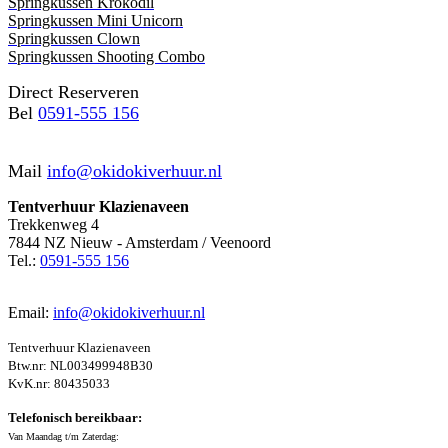
Springkussen Krokodil
Springkussen Mini Unicorn
Springkussen Clown
Springkussen Shooting Combo
Direct Reserveren
Bel
0591-555 156
Mail
info@okidokiverhuur.nl
Tentverhuur Klazienaveen
Trekkenweg 4
7844 NZ Nieuw - Amsterdam / Veenoord
Tel.:
0591-555 156
Email:
info@okidokiverhuur.nl
Tentverhuur Klazienaveen
Btw.nr: NL003499948B30
KvK.nr: 80435033
Telefonisch bereikbaar:
Van Maandag t/m Zaterdag: