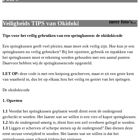
meer foto's...
Veiligheids TIPS van Okidoki
Tips voor het veilig gebruiken van een springkussen: de okidokicode
Een springkussen geeft veel plezier, maar moet ook veilig zijn. Hoe kun je een
springkussen nu veilig gebruiken? Bij het opzetten, gebruik en inpakken van
het springkussen moet er rekening worden gehouden met een aantal punten.
Daarvoor hebben wij de springkussencode opgesteld.
LET OP:
deze code is met een knipoog geschreven, maar er zit een grote kern
van waarheid in, dus let op elkaar, hou het veilig en geniet van het springen.
De okidokicode
1. Opzetten
1.1
Voordat het springkussen geplaatst wordt dient eerst de ondergrond
gecheckt te worden. Het laatste wat we willen is een vies of kapot springkussen.
1.2
Als de ondergrond smerig is, dient hier een zeil overheen gelegd te worden.
1.3
Liggen er scherven of scherpe stenen op de ondergrond? Dan dienen deze
eerst secuur verwijderd te worden. Het laatste wat we willen is dat het
springkussen open scheurt tijdens het springen.