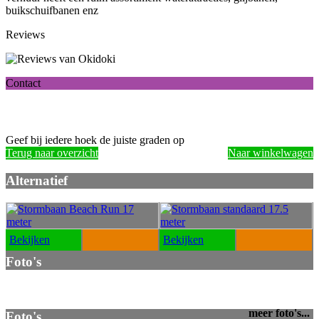
buikschuifbanen enz
Reviews
Contact
Geef bij iedere hoek de juiste graden op
Terug naar overzicht
Naar winkelwagen
Alternatief
Bekijken
Bekijken
Foto's
meer foto's...
Foto's