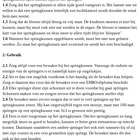
1.4
Zorg dat het springkussen te allen tijde goed vastgezet is. Het laatste wat we
willen is dat een springkussen letterlijk een luchtkasteel wordt doordat de wind
hem mee neemt.
1.5
Zorg dat de blower altijd droog en vrij staat. De kinderen moeten er niet bij
kunnen, maar hij moet ook niet nat worden in de regen. De blower is immers het
hart van het springkussen en deze moet te allen tijde blijven ‘kloppen’.
1.6
Wanneer het springkussen opgeblazen wordt, moet het met rust gelaten
worden. Zo staat het springkussen snel overeind en wordt het niet beschadigd.
2. Gebruik
2.1
Zorg altijd voor een bewaker bij het springkussen. Vanwege de euforie en
energie van de springers is er namelijk kans op ongelukjes.
2.2
Als er dan een ongeluk voorkomt is het handig als de bewaker kan helpen.
Zorg er daarom dus voor dat de bewaker over een EHBO-diploma beschikt.
2.3
Elke springer dient zijn schoenen uit te doen voordat hij gaat springen.
Schoenen maken vies en zorgen ervoor dat het springkussen sneller slijt.
2.4
De bewaker moet ervoor zorgen dat er niet te veel springers op het
springkussen zitten. Hij kan ongetwijfeld tegen een stootje, maar met 100 man
springen op een springkussen van 3x3 is gewoon niet prettig.
2.5
Eten is niet toegestaan op het springkussen. Om het springkussen zo lang
mogelijk mooi en goed te houden, kunnen er beter geen etensresten op terecht
komen. Daarnaast waardeert een andere springer het ook niet wanneer hij of zij
met zijn voeten in een vers gesmolten ijsje springt. De bewaker moet dit dus
ook in het oog houden.