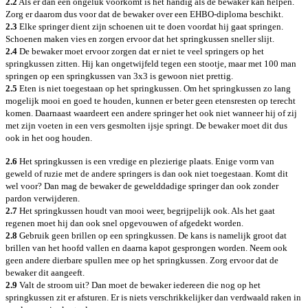
2.2
Als er dan een ongeluk voorkomt is het handig als de bewaker kan helpen.
Zorg er daarom dus voor dat de bewaker over een EHBO-diploma beschikt.
2.3
Elke springer dient zijn schoenen uit te doen voordat hij gaat springen.
Schoenen maken vies en zorgen ervoor dat het springkussen sneller slijt.
2.4
De bewaker moet ervoor zorgen dat er niet te veel springers op het
springkussen zitten. Hij kan ongetwijfeld tegen een stootje, maar met 100 man
springen op een springkussen van 3x3 is gewoon niet prettig.
2.5
Eten is niet toegestaan op het springkussen. Om het springkussen zo lang
mogelijk mooi en goed te houden, kunnen er beter geen etensresten op terecht
komen. Daarnaast waardeert een andere springer het ook niet wanneer hij of zij
met zijn voeten in een vers gesmolten ijsje springt. De bewaker moet dit dus
ook in het oog houden.
2.6
Het springkussen is een vredige en plezierige plaats. Enige vorm van
geweld of ruzie met de andere springers is dan ook niet toegestaan. Komt dit
wel voor? Dan mag de bewaker de gewelddadige springer dan ook zonder
pardon verwijderen.
2.7
Het springkussen houdt van mooi weer, begrijpelijk ook. Als het gaat
regenen moet hij dan ook snel opgevouwen of afgedekt worden.
2.8
Gebruik geen brillen op een springkussen. De kans is namelijk groot dat
brillen van het hoofd vallen en daarna kapot gesprongen worden. Neem ook
geen andere dierbare spullen mee op het springkussen. Zorg ervoor dat de
bewaker dit aangeeft.
2.9
Valt de stroom uit? Dan moet de bewaker iedereen die nog op het
springkussen zit er afsturen. Er is niets verschrikkelijker dan verdwaald raken in