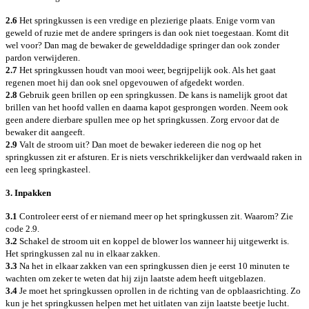
2.6
Het springkussen is een vredige en plezierige plaats. Enige vorm van
geweld of ruzie met de andere springers is dan ook niet toegestaan. Komt dit
wel voor? Dan mag de bewaker de gewelddadige springer dan ook zonder
pardon verwijderen.
2.7
Het springkussen houdt van mooi weer, begrijpelijk ook. Als het gaat
regenen moet hij dan ook snel opgevouwen of afgedekt worden.
2.8
Gebruik geen brillen op een springkussen. De kans is namelijk groot dat
brillen van het hoofd vallen en daarna kapot gesprongen worden. Neem ook
geen andere dierbare spullen mee op het springkussen. Zorg ervoor dat de
bewaker dit aangeeft.
2.9
Valt de stroom uit? Dan moet de bewaker iedereen die nog op het
springkussen zit er afsturen. Er is niets verschrikkelijker dan verdwaald raken in
een leeg springkasteel.
3. Inpakken
3.1
Controleer eerst of er niemand meer op het springkussen zit. Waarom? Zie
code 2.9.
3.2
Schakel de stroom uit en koppel de blower los wanneer hij uitgewerkt is.
Het springkussen zal nu in elkaar zakken.
3.3
Na het in elkaar zakken van een springkussen dien je eerst 10 minuten te
wachten om zeker te weten dat hij zijn laatste adem heeft uitgeblazen.
3.4
Je moet het springkussen oprollen in de richting van de opblaasrichting. Zo
kun je het springkussen helpen met het uitlaten van zijn laatste beetje lucht.